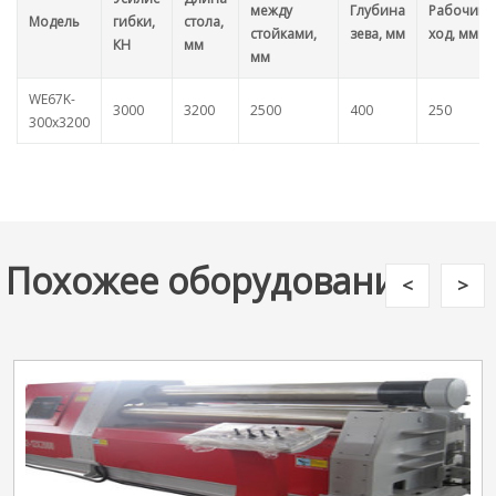
между
Глубина
Рабочий
Модель
гибки,
стола,
стойками,
зева, мм
ход, мм
КН
мм
мм
WE67K-
3000
3200
2500
400
250
300х3200
Похожее оборудование
<
>